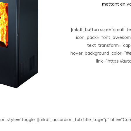
mettant en va
[mkdf_button size=”small”
icon_pack=”font_awesome”
text_transform=”cap
hover_background_color=”#e
link=”https://au
on style=”toggle”][mkdf_accordion_tab title_tag=”p” title=”Cara