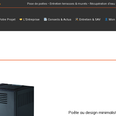
Pose de poêles • Entretien terrasses & murets • Récupération d’eau 
otre Projet
L’Entreprise
Conseils & Actus
Entretien & SAV
Mon E
Poêle au design minimalist