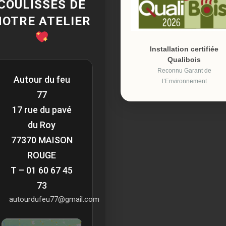
COULISSES DE
NOTRE ATELIER
Installation certifiée
Qualibois
Reconnu Garant de
Autour du feu
l’Environnement
77
17 rue du pavé
du Roy
77370 MAISON
ROUGE
T – 01 60 67 45
73
autourdufeu77@gmail.com