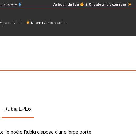
Artisan du feu
& Créateur d’extérieur
intelligente
space Client
Devenir Ambassadeur
Rubia LPE6
e, le poêle Rubia dispose d’une large porte