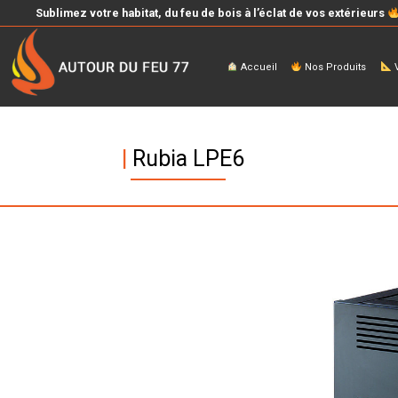
Sublimez votre habitat, du feu de bois à l’éclat de vos extérieurs
Accueil
Nos Produits
V
|
Rubia LPE6