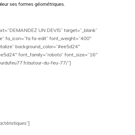
leur ses formes géométriques.
 text=”DEMANDEZ UN DEVIS” target=”_blank”
 fa_icon=”fa fa-edit” font_weight=”400″
italize” background_color=”#ee5d24″
e5d24″ font_family=”roboto” font_size=”16″
tourdufeu77.fr/autour-du-feu-77/”]
ctéristiques”]