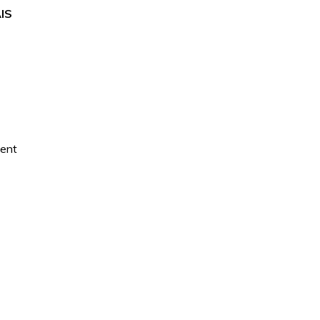
IS
ment