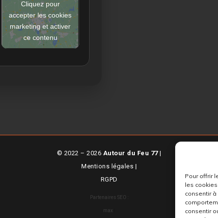
Cliquez pour
accepter les cookies
marketing et activer
ce contenu
© 2022 – 2026
Autour du Feu 77
|
Mentions légales
|
Pour offrir
RGPD
les cookies
consentir à
Partenaires SEO :
comportemen
consentir o
max
|