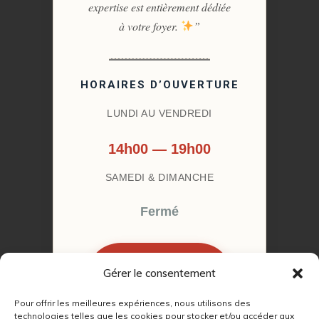
expertise est entièrement dédiée
à votre foyer.
”
HORAIRES D’OUVERTURE
LUNDI AU VENDREDI
14h00 — 19h00
SAMEDI & DIMANCHE
Fermé
Gérer le consentement
RÉSERVER MON
RENDEZ-VOUS
Pour offrir les meilleures expériences, nous utilisons des
technologies telles que les cookies pour stocker et/ou accéder aux