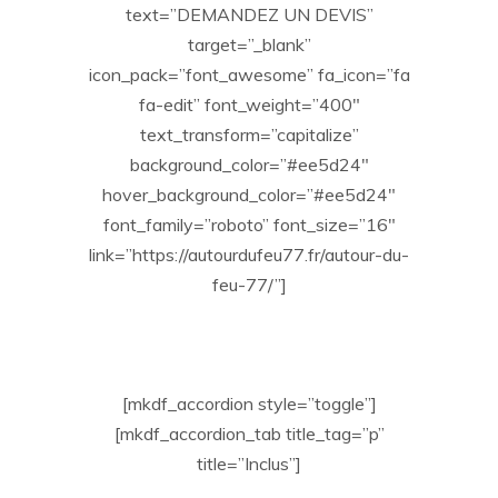
text=”DEMANDEZ UN DEVIS”
target=”_blank”
icon_pack=”font_awesome” fa_icon=”fa
fa-edit” font_weight=”400″
text_transform=”capitalize”
background_color=”#ee5d24″
hover_background_color=”#ee5d24″
font_family=”roboto” font_size=”16″
link=”https://autourdufeu77.fr/autour-du-
feu-77/”]
[mkdf_accordion style=”toggle”]
[mkdf_accordion_tab title_tag=”p”
title=”Inclus”]