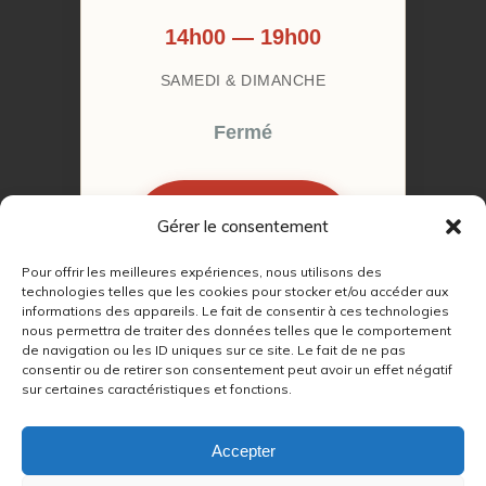
14h00 — 19h00
SAMEDI & DIMANCHE
Fermé
Gérer le consentement
RÉSERVER MON
RENDEZ-VOUS
Pour offrir les meilleures expériences, nous utilisons des
technologies telles que les cookies pour stocker et/ou accéder aux
informations des appareils. Le fait de consentir à ces technologies
nous permettra de traiter des données telles que le comportement
de navigation ou les ID uniques sur ce site. Le fait de ne pas
consentir ou de retirer son consentement peut avoir un effet négatif
sur certaines caractéristiques et fonctions.
© 2022 – 2026
Autour du Feu 77
|
Mentions légales
|
RGPD
Accepter