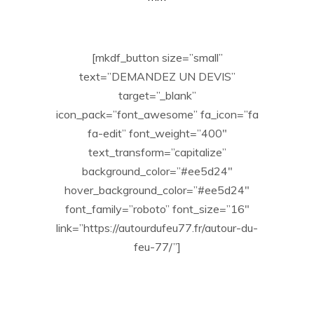
[mkdf_button size=”small”
text=”DEMANDEZ UN DEVIS”
target=”_blank”
icon_pack=”font_awesome” fa_icon=”fa
fa-edit” font_weight=”400″
text_transform=”capitalize”
background_color=”#ee5d24″
hover_background_color=”#ee5d24″
font_family=”roboto” font_size=”16″
link=”https://autourdufeu77.fr/autour-du-
feu-77/”]