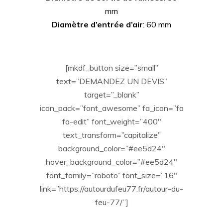
mm
Diamètre d’entrée d’air
: 60 mm
[mkdf_button size=”small”
text=”DEMANDEZ UN DEVIS”
target=”_blank”
icon_pack=”font_awesome” fa_icon=”fa
fa-edit” font_weight=”400″
text_transform=”capitalize”
background_color=”#ee5d24″
hover_background_color=”#ee5d24″
font_family=”roboto” font_size=”16″
link=”https://autourdufeu77.fr/autour-du-
feu-77/”]