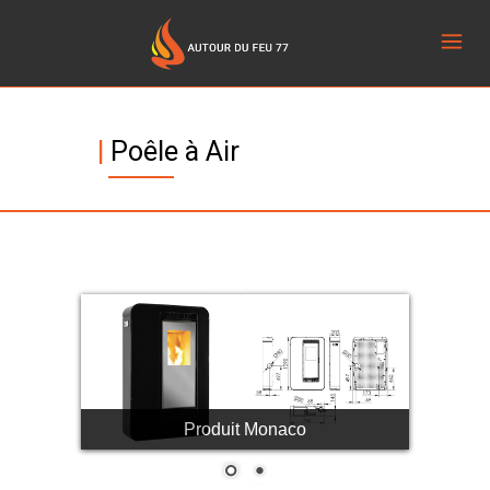
|
Poêle à Air
stove-pellets-air-monaco