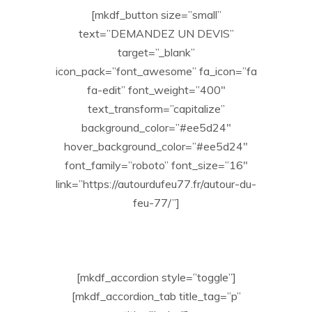
[mkdf_button size=”small”
text=”DEMANDEZ UN DEVIS”
target=”_blank”
icon_pack=”font_awesome” fa_icon=”fa
fa-edit” font_weight=”400″
text_transform=”capitalize”
background_color=”#ee5d24″
hover_background_color=”#ee5d24″
font_family=”roboto” font_size=”16″
link=”https://autourdufeu77.fr/autour-du-
feu-77/”]
[mkdf_accordion style=”toggle”]
[mkdf_accordion_tab title_tag=”p”