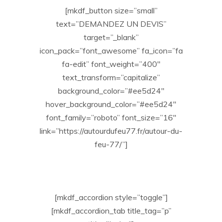
[mkdf_button size=”small”
text=”DEMANDEZ UN DEVIS”
target=”_blank”
icon_pack=”font_awesome” fa_icon=”fa
fa-edit” font_weight=”400″
text_transform=”capitalize”
background_color=”#ee5d24″
hover_background_color=”#ee5d24″
font_family=”roboto” font_size=”16″
link=”https://autourdufeu77.fr/autour-du-
feu-77/”]
[mkdf_accordion style=”toggle”]
[mkdf_accordion_tab title_tag=”p”