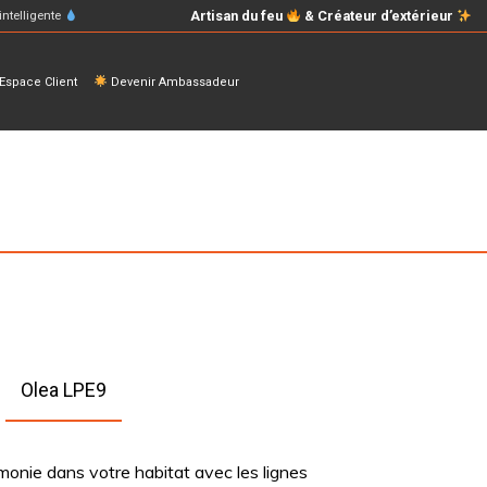
Artisan du feu
& Créateur d’extérieur
intelligente
space Client
Devenir Ambassadeur
Olea LPE9
monie dans votre habitat avec les lignes