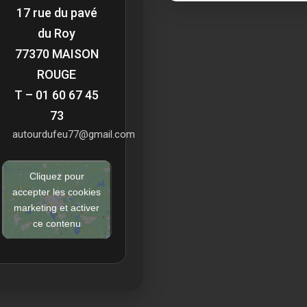
17 rue du pavé
du Roy
77370 MAISON
ROUGE
T – 01 60 67 45
73
autourdufeu77@gmail.com
Cliquez pour
accepter les cookies
marketing et activer
ce contenu