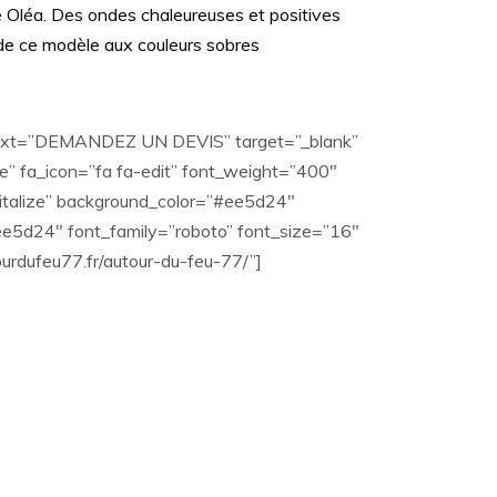
 Oléa. Des ondes chaleureuses et positives
 de ce modèle aux couleurs sobres
 text=”DEMANDEZ UN DEVIS” target=”_blank”
 fa_icon=”fa fa-edit” font_weight=”400″
italize” background_color=”#ee5d24″
e5d24″ font_family=”roboto” font_size=”16″
tourdufeu77.fr/autour-du-feu-77/”]