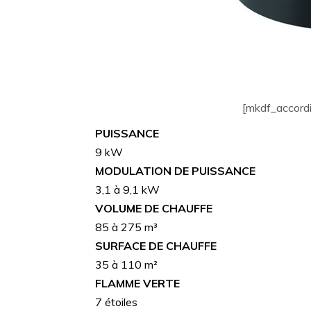
[mkdf_accordi
PUISSANCE
9 kW
MODULATION DE PUISSANCE
3,1 à 9,1 kW
VOLUME DE CHAUFFE
85 à 275 m³
SURFACE DE CHAUFFE
35 à 110 m²
FLAMME VERTE
7 étoiles