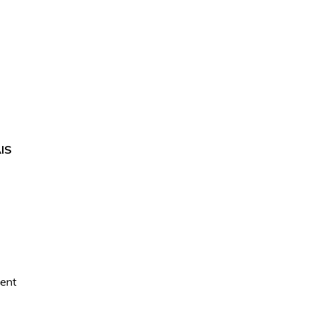
IS
ment