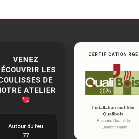
CERTIFICATION RGE
VENEZ
DÉCOUVRIR LES
COULISSES DE
NOTRE ATELIER
Installation certifiée
Qualibois
Reconnu Garant de
Autour du feu
l’Environnement
77