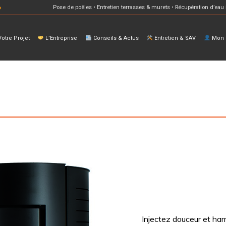
Pose de poêles • Entretien terrasses & murets • Récupération d’eau 
otre Projet
L’Entreprise
Conseils & Actus
Entretien & SAV
Mon E
Injectez douceur et har