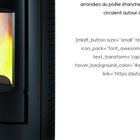
arrondies du poêle étanche
circulent autour
[mkdf_button size=”small”
icon_pack=”font_awesome”
text_transform=”cap
hover_background_color=”#e
link=”https://au