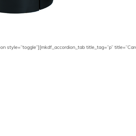
on style=”toggle”][mkdf_accordion_tab title_tag=”p” title=”Cara