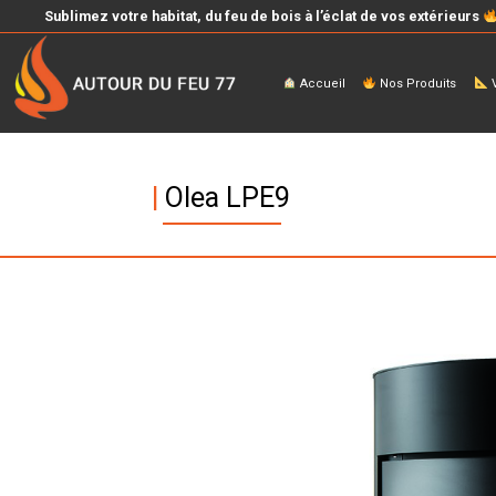
Sublimez votre habitat, du feu de bois à l’éclat de vos extérieurs
Accueil
Nos Produits
V
|
Olea LPE9