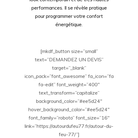
performances. Il se révèle pratique
pour programmer votre confort
énergétique.
[mkdf_button size=”small”
text=”DEMANDEZ UN DEVIS”
target=”_blank”
icon_pack=”font_awesome” fa_icon=”fa
fa-edit” font_weight=”400″
text_transform=”capitalize”
background_color=”#ee5d24″
hover_background_color=”#ee5d24″
font_family=”roboto” font_size=”16″
link=”https://autourdufeu77.fr/autour-du-
feu-77/”]