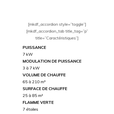
[mkdf_accordion style=”toggle”]
[mkdf_accordion_tab title_tag=”p”
title=”Caractéristiques”]
PUISSANCE
7 kW
MODULATION DE PUISSANCE
3 à 7 kW
VOLUME DE CHAUFFE
65 à 210 m³
SURFACE DE CHAUFFE
25 à 85 m²
FLAMME VERTE
7 étoiles