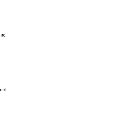
IS
ment