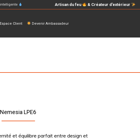
Artisan du feu
& Créateur d’extérieur
intelligente
space Client
Devenir Ambassadeur
Nemesia LPE6
rnité et équilibre parfait entre design et