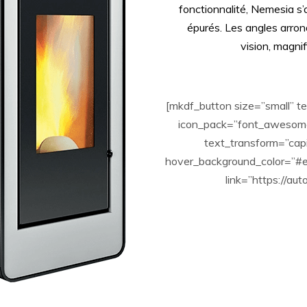
fonctionnalité, Nemesia s’a
épurés. Les angles arron
vision, magni
[mkdf_button size=”small”
icon_pack=”font_awesome”
text_transform=”cap
hover_background_color=”#e
link=”https://au