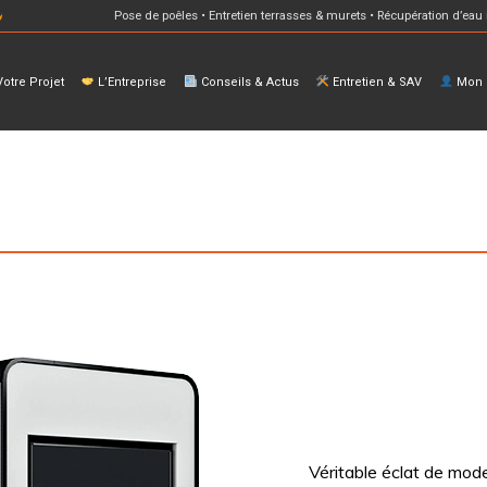
Pose de poêles • Entretien terrasses & murets • Récupération d’eau 
otre Projet
L’Entreprise
Conseils & Actus
Entretien & SAV
Mon E
Véritable éclat de mode