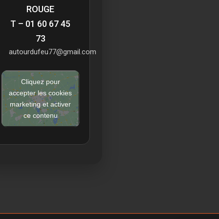
ROUGE
T – 01 60 67 45
73
autourdufeu77@gmail.com
Cliquez pour
accepter les cookies
marketing et activer
ce contenu