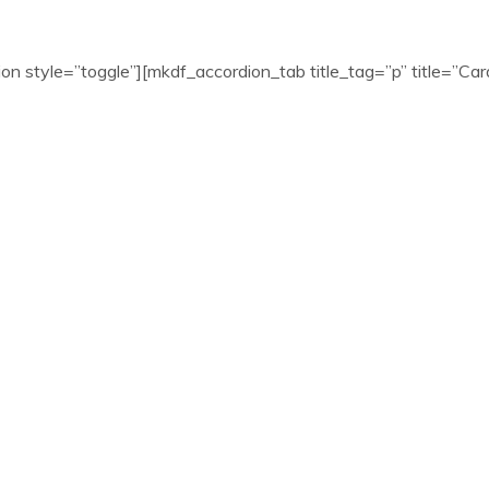
on style=”toggle”][mkdf_accordion_tab title_tag=”p” title=”Cara