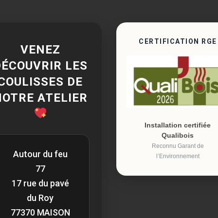
CERTIFICATION RGE
VENEZ
DÉCOUVRIR LES
COULISSES DE
NOTRE ATELIER
Installation certifiée
Qualibois
Reconnu Garant de
Autour du feu
l’Environnement
77
17 rue du pavé
du Roy
77370 MAISON