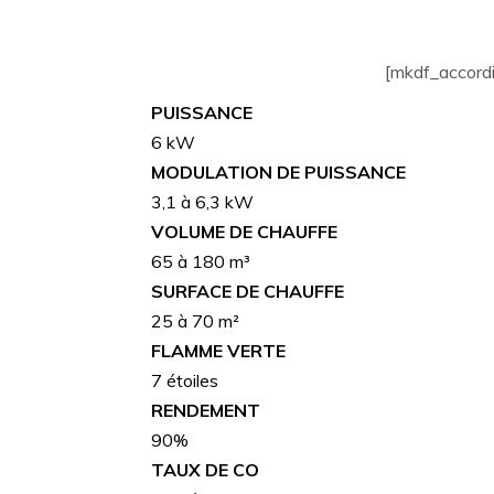
[mkdf_accordi
PUISSANCE
6 kW
MODULATION DE PUISSANCE
3,1 à 6,3 kW
VOLUME DE CHAUFFE
65 à 180 m³
SURFACE DE CHAUFFE
25 à 70 m²
FLAMME VERTE
7 étoiles
RENDEMENT
90%
TAUX DE CO