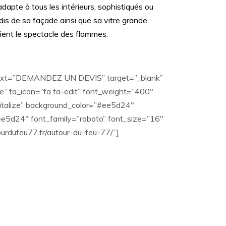
dapte à tous les intérieurs, sophistiqués ou
dis de sa façade ainsi que sa vitre grande
fient le spectacle des flammes.
 text=”DEMANDEZ UN DEVIS” target=”_blank”
 fa_icon=”fa fa-edit” font_weight=”400″
italize” background_color=”#ee5d24″
e5d24″ font_family=”roboto” font_size=”16″
tourdufeu77.fr/autour-du-feu-77/”]