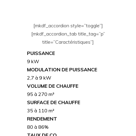
[mkdf_accordion style=”toggle”]
[mkdf_accordion_tab title_tag=”p”
title=”Caractéristiques”]
PUISSANCE
9 kW
MODULATION DE PUISSANCE
2,7 à 9 kW
VOLUME DE CHAUFFE
95 à 270 m³
SURFACE DE CHAUFFE
35 à 110 m²
RENDEMENT
80 à 86%
TAUX DE CO