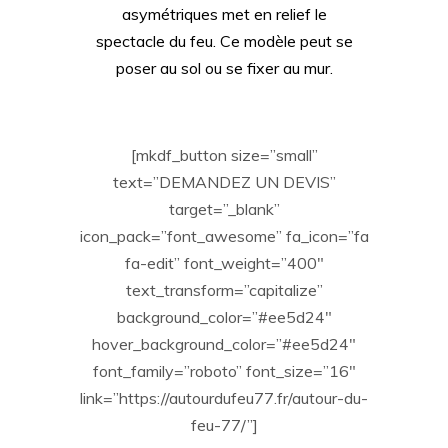
asymétriques met en relief le
spectacle du feu. Ce modèle peut se
poser au sol ou se fixer au mur.
[mkdf_button size=”small”
text=”DEMANDEZ UN DEVIS”
target=”_blank”
icon_pack=”font_awesome” fa_icon=”fa
fa-edit” font_weight=”400″
text_transform=”capitalize”
background_color=”#ee5d24″
hover_background_color=”#ee5d24″
font_family=”roboto” font_size=”16″
link=”https://autourdufeu77.fr/autour-du-
feu-77/”]