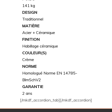
141 kg
DESIGN
Traditionnel
MATIÈRE
Acier + Céramique
FINITION
Habillage céramique
COULEUR(S)
Crème
NORME
Homologué Norme EN 14785-
BlmSchV2
GARANTIE
2 ans
[/mkdf_accordion_tab][/mkdf_accordion]