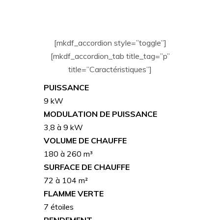
[mkdf_accordion style=”toggle”]
[mkdf_accordion_tab title_tag=”p”
title=”Caractéristiques”]
PUISSANCE
9 kW
MODULATION DE PUISSANCE
3,8 à 9 kW
VOLUME DE CHAUFFE
180 à 260 m³
SURFACE DE CHAUFFE
72 à 104 m²
FLAMME VERTE
7 étoiles
RENDEMENT