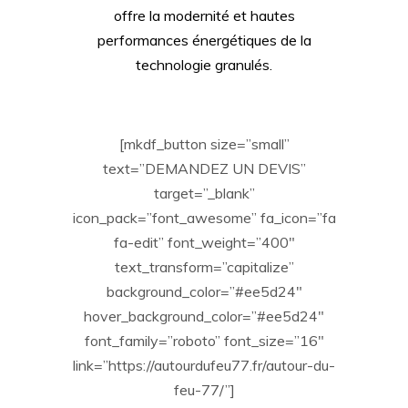
offre la modernité et hautes
performances énergétiques de la
technologie granulés.
[mkdf_button size=”small”
text=”DEMANDEZ UN DEVIS”
target=”_blank”
icon_pack=”font_awesome” fa_icon=”fa
fa-edit” font_weight=”400″
text_transform=”capitalize”
background_color=”#ee5d24″
hover_background_color=”#ee5d24″
font_family=”roboto” font_size=”16″
link=”https://autourdufeu77.fr/autour-du-
feu-77/”]