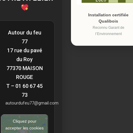
Installation certifiée
Qualibois
Reconnu Garant de
Autour du feu
l’Environnement
77
17 rue du pavé
du Roy
77370 MAISON
ROUGE
T – 01 60 67 45
73
autourdufeu77@gmail.com
Cliquez pour
accepter les cookies