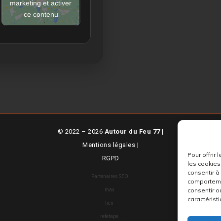
marketing et activer
ce contenu
© 2022 – 2026
Autour du Feu 77
|
Mentions légales
|
Pour offrir
RGPD
les cookies
consentir à
Partenaires SEO :
comportemen
consentir o
max
|
caractéristi
lien
|
refetape
|