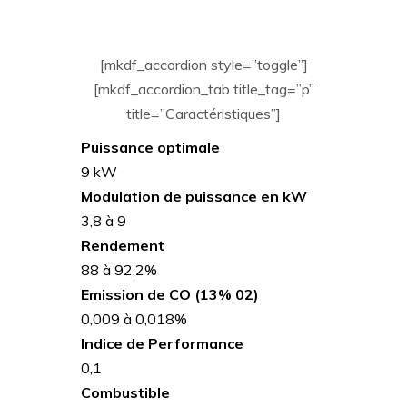
[mkdf_accordion style=”toggle”]
[mkdf_accordion_tab title_tag=”p”
title=”Caractéristiques”]
Puissance optimale
9 kW
Modulation de puissance en kW
3,8 à 9
Rendement
88 à 92,2%
Emission de CO (13% 02)
0,009 à 0,018%
Indice de Performance
0,1
Combustible