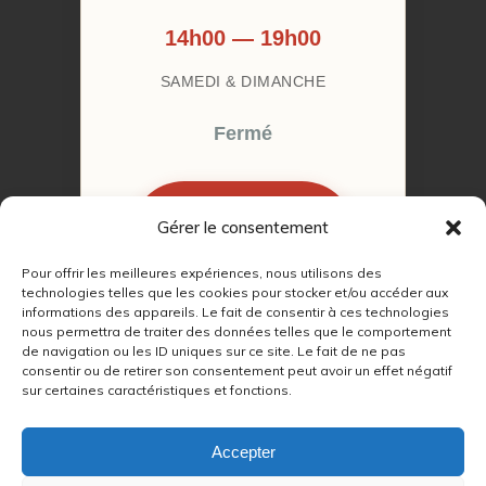
14h00 — 19h00
SAMEDI & DIMANCHE
Fermé
Gérer le consentement
RÉSERVER MON
RENDEZ-VOUS
Pour offrir les meilleures expériences, nous utilisons des
technologies telles que les cookies pour stocker et/ou accéder aux
informations des appareils. Le fait de consentir à ces technologies
nous permettra de traiter des données telles que le comportement
de navigation ou les ID uniques sur ce site. Le fait de ne pas
consentir ou de retirer son consentement peut avoir un effet négatif
© 2022 – 2026
Autour du Feu 77
|
sur certaines caractéristiques et fonctions.
Mentions légales
|
RGPD
Accepter