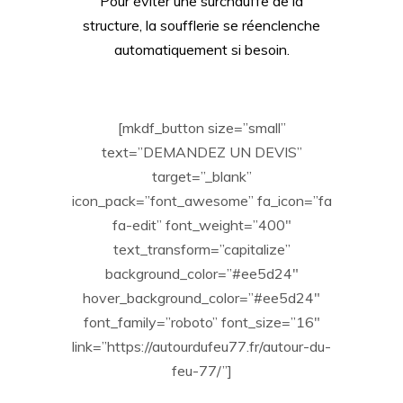
Pour éviter une surchauffe de la
structure, la soufflerie se réenclenche
automatiquement si besoin.
[mkdf_button size=”small”
text=”DEMANDEZ UN DEVIS”
target=”_blank”
icon_pack=”font_awesome” fa_icon=”fa
fa-edit” font_weight=”400″
text_transform=”capitalize”
background_color=”#ee5d24″
hover_background_color=”#ee5d24″
font_family=”roboto” font_size=”16″
link=”https://autourdufeu77.fr/autour-du-
feu-77/”]