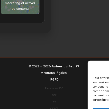
marketing et activer
ce contenu
© 2022 – 2026
Autour du Feu 77
|
Mentions légales
|
Pour offrir
RGPD
les cookies
consentir à
Partenaires SEO :
comportemen
consentir o
max
|
caractéristi
lien
|
refetape
|