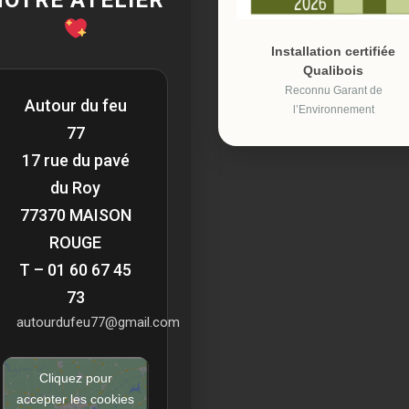
NOTRE ATELIER
Installation certifiée
Qualibois
Reconnu Garant de
Autour du feu
l’Environnement
77
17 rue du pavé
du Roy
77370 MAISON
ROUGE
T – 01 60 67 45
73
autourdufeu77@gmail.com
Cliquez pour
accepter les cookies