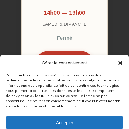
14h00 — 19h00
SAMEDI & DIMANCHE
Fermé
Gérer le consentement
RÉSERVER MON
RENDEZ-VOUS
Pour offrir les meilleures expériences, nous utilisons des
technologies telles que les cookies pour stocker et/ou accéder aux
informations des appareils. Le fait de consentir à ces technologies
nous permettra de traiter des données telles que le comportement
de navigation ou les ID uniques sur ce site. Le fait de ne pas
consentir ou de retirer son consentement peut avoir un effet négatif
sur certaines caractéristiques et fonctions.
© 2022 – 2026
Autour du Feu 77
|
Mentions légales
|
RGPD
Accepter