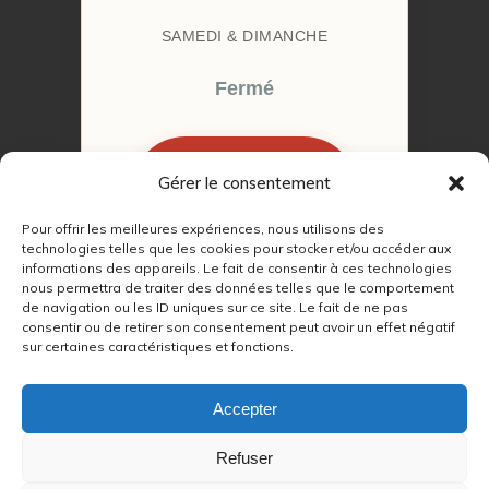
SAMEDI & DIMANCHE
Fermé
Gérer le consentement
RÉSERVER MON
RENDEZ-VOUS
Pour offrir les meilleures expériences, nous utilisons des
technologies telles que les cookies pour stocker et/ou accéder aux
informations des appareils. Le fait de consentir à ces technologies
nous permettra de traiter des données telles que le comportement
de navigation ou les ID uniques sur ce site. Le fait de ne pas
consentir ou de retirer son consentement peut avoir un effet négatif
sur certaines caractéristiques et fonctions.
© 2022 – 2026
Autour du Feu 77
|
Mentions légales
|
RGPD
Accepter
Partenaires SEO :
Refuser
max
|