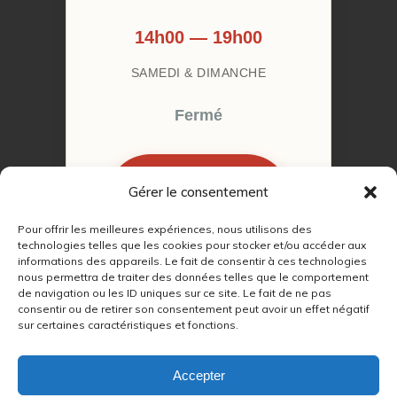
14h00 — 19h00
SAMEDI & DIMANCHE
Fermé
Gérer le consentement
RÉSERVER MON
RENDEZ-VOUS
Pour offrir les meilleures expériences, nous utilisons des
technologies telles que les cookies pour stocker et/ou accéder aux
informations des appareils. Le fait de consentir à ces technologies
nous permettra de traiter des données telles que le comportement
de navigation ou les ID uniques sur ce site. Le fait de ne pas
consentir ou de retirer son consentement peut avoir un effet négatif
sur certaines caractéristiques et fonctions.
© 2022 – 2026
Autour du Feu 77
|
Mentions légales
|
RGPD
Accepter