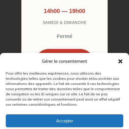
14h00 — 19h00
SAMEDI & DIMANCHE
Fermé
Gérer le consentement
RÉSERVER MON
RENDEZ-VOUS
Pour offrir les meilleures expériences, nous utilisons des
technologies telles que les cookies pour stocker et/ou accéder aux
informations des appareils. Le fait de consentir à ces technologies
nous permettra de traiter des données telles que le comportement
de navigation ou les ID uniques sur ce site. Le fait de ne pas
consentir ou de retirer son consentement peut avoir un effet négatif
sur certaines caractéristiques et fonctions.
© 2022 – 2026
Autour du Feu 77
|
Mentions légales
|
RGPD
Accepter