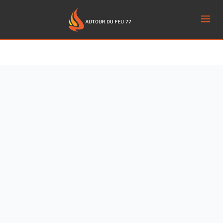
[customer-area-logout /]