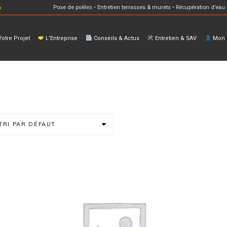
Pose de poêles • Entretien terrasses & murets • Récupération d’eau 
otre Projet
L’Entreprise
Conseils & Actus
Entretien & SAV
Mon E
TRI PAR DÉFAUT