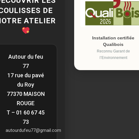
DÉCOUVRIR LES
COULISSES DE
NOTRE ATELIER
Installation certifiée
Qualibois
Reconnu Garant de
Autour du feu
l’Environnement
77
17 rue du pavé
du Roy
77370 MAISON
ROUGE
T – 01 60 67 45
73
autourdufeu77@gmail.com