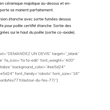
 en céramique majolique au-dessus et en-
 porte se marient parfaitement.
rsion étanche avec sortie fumées dessus
fe pour poêle certifié étanche. Sortie des
grées sur le haut du poêle (sortie co-axiale).
 text=”DEMANDEZ UN DEVIS” target=”_blank”
 fa_icon=”fa fa-edit” font_weight=”400″
italize” background_color=”#ee5d24″
e5d24″ font_family=”roboto” font_size=”16″
tourdufeu77.fr/autour-du-feu-77/”]