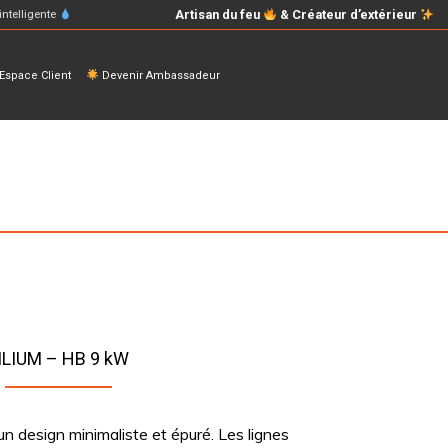
Artisan du feu
& Créateur d’extérieur
intelligente
space Client
Devenir Ambassadeur
ILIUM – HB 9 kW
un design minimaliste et épuré. Les lignes