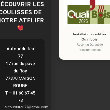
DÉCOUVRIR LES
COULISSES DE
NOTRE ATELIER
Installation certifiée
Qualibois
Reconnu Garant de
Autour du feu
l’Environnement
77
17 rue du pavé
du Roy
77370 MAISON
ROUGE
T – 01 60 67 45
73
autourdufeu77@gmail.com