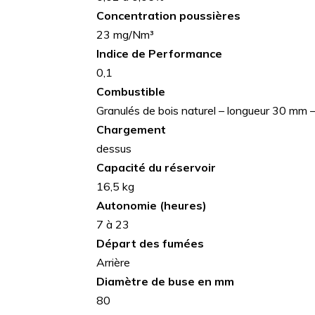
Concentration poussières
23 mg/Nm³
Indice de Performance
0,1
Combustible
Granulés de bois naturel – longueur 30 mm 
Chargement
dessus
Capacité du réservoir
16,5 kg
Autonomie (heures)
7 à 23
Départ des fumées
Arrière
Diamètre de buse en mm
80