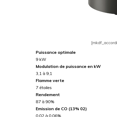
[mkdf_accordi
Puissance optimale
9 kW
Modulation de puissance en kW
3,1 à 9,1
Flamme verte
7 étoiles
Rendement
87 à 90%
Emission de CO (13% 02)
0,02 à 0,06%