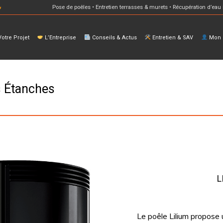
Pose de poêles • Entretien terrasses & murets • Récupération d’eau 
otre Projet
L’Entreprise
Conseils & Actus
Entretien & SAV
Mon E
s Étanches
L
Le poêle Lilium propose 