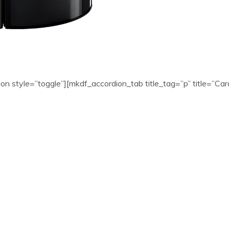
on style=”toggle”][mkdf_accordion_tab title_tag=”p” title=”Cara