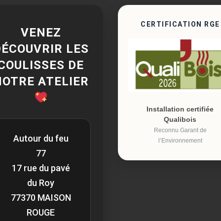
CERTIFICATION RGE
VENEZ
DÉCOUVRIR LES
COULISSES DE
NOTRE ATELIER
Installation certifiée
Qualibois
Reconnu Garant de
Autour du feu
l’Environnement
77
17 rue du pavé
du Roy
77370 MAISON
ROUGE