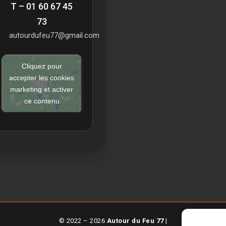
T – 01 60 67 45
73
autourdufeu77@gmail.com
Cliquez pour
accepter les cookies
marketing et activer
ce contenu
© 2022 – 2026
Autour du Feu 77
|