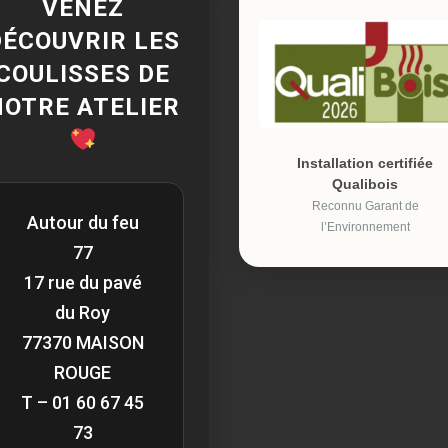
VENEZ
DÉCOUVRIR LES
COULISSES DE
NOTRE ATELIER
Installation certifiée
Qualibois
Reconnu Garant de
Autour du feu
l’Environnement
77
17 rue du pavé
du Roy
77370 MAISON
ROUGE
T – 01 60 67 45
73