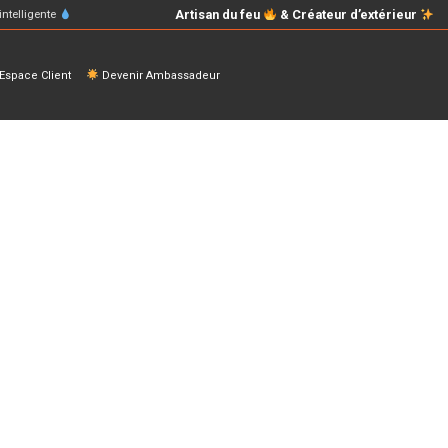
Artisan du feu
& Créateur d’extérieur
intelligente
space Client
Devenir Ambassadeur