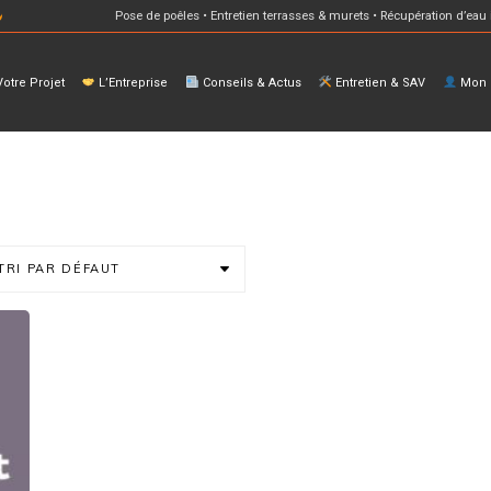
Pose de poêles • Entretien terrasses & murets • Récupération d’eau 
otre Projet
L’Entreprise
Conseils & Actus
Entretien & SAV
Mon E
TRI PAR DÉFAUT