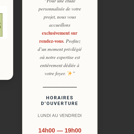
“Pour une étude
personnalisée de votre
projet, nous vous
accueillons
exclusivement sur
rendez-vous
. Profitez
d’un moment privilégié
où notre expertise est
entièrement dédiée à
votre foyer.
”
HORAIRES
D’OUVERTURE
LUNDI AU VENDREDI
14h00 — 19h00