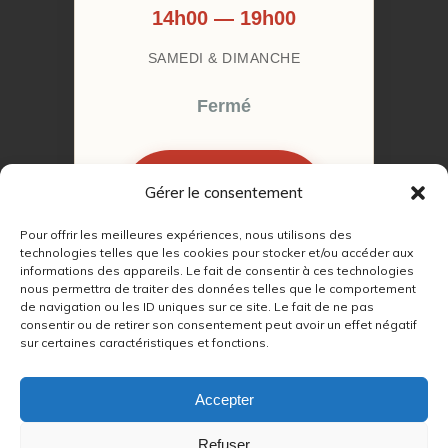
14h00 — 19h00
SAMEDI & DIMANCHE
Fermé
Gérer le consentement
RÉSERVER MON
RENDEZ-VOUS
Pour offrir les meilleures expériences, nous utilisons des
technologies telles que les cookies pour stocker et/ou accéder aux
informations des appareils. Le fait de consentir à ces technologies
nous permettra de traiter des données telles que le comportement
de navigation ou les ID uniques sur ce site. Le fait de ne pas
consentir ou de retirer son consentement peut avoir un effet négatif
sur certaines caractéristiques et fonctions.
© 2022 – 2026
Autour du Feu 77
|
Mentions légales
|
RGPD
Accepter
Partenaires SEO :
Refuser