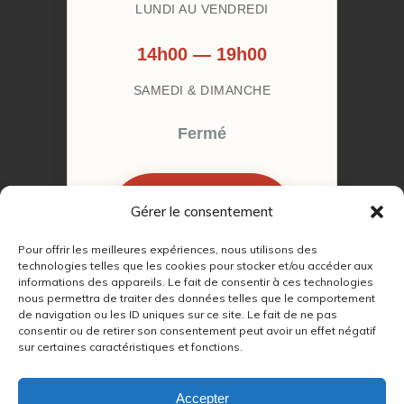
LUNDI AU VENDREDI
14h00 — 19h00
SAMEDI & DIMANCHE
Fermé
Gérer le consentement
RÉSERVER MON
RENDEZ-VOUS
Pour offrir les meilleures expériences, nous utilisons des
technologies telles que les cookies pour stocker et/ou accéder aux
informations des appareils. Le fait de consentir à ces technologies
nous permettra de traiter des données telles que le comportement
de navigation ou les ID uniques sur ce site. Le fait de ne pas
consentir ou de retirer son consentement peut avoir un effet négatif
sur certaines caractéristiques et fonctions.
© 2022 – 2026
Autour du Feu 77
|
Mentions légales
|
RGPD
Accepter