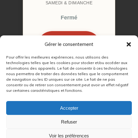
SAMEDI & DIMANCHE
Fermé
Gérer le consentement
RÉSERVER MON
RENDEZ-VOUS
Pour offrir les meilleures expériences, nous utilisons des
technologies telles que les cookies pour stocker et/ou accéder aux
informations des appareils. Le fait de consentir à ces technologies
nous permettra de traiter des données telles que le comportement
de navigation ou les ID uniques sur ce site. Le fait de ne pas
consentir ou de retirer son consentement peut avoir un effet négatif
sur certaines caractéristiques et fonctions.
© 2022 – 2026
Autour du Feu 77
|
Mentions légales
|
RGPD
Accepter
Partenaires SEO :
Refuser
max
|
Voir les préférences
lien
|