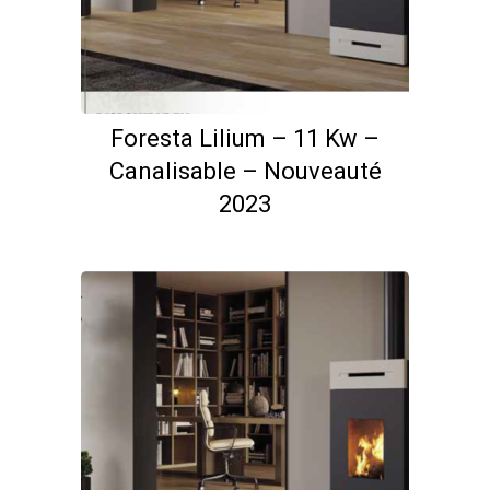
Ce
Foresta Lilium – 11 Kw –
produit
Canalisable – Nouveauté
a
2023
plusieurs
variations.
Les
options
peuvent
être
choisies
sur
la
page