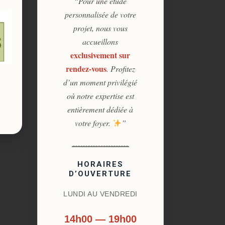
“Pour une étude
personnalisée de votre
projet, nous vous
accueillons
exclusivement sur
rendez-vous
. Profitez
d’un moment privilégié
où notre expertise est
entièrement dédiée à
votre foyer.
”
HORAIRES
D’OUVERTURE
LUNDI AU VENDREDI
14h00 — 19h00