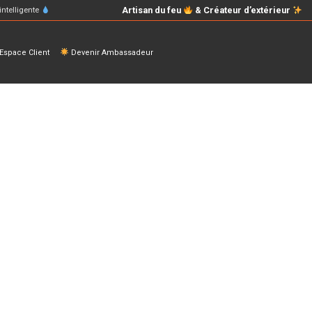
Artisan du feu
& Créateur d’extérieur
intelligente
space Client
Devenir Ambassadeur