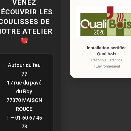
VENEZ
DÉCOUVRIR LES
COULISSES DE
NOTRE ATELIER
Installation certifiée
Qualibois
Reconnu Garant de
Autour du feu
l’Environnement
77
17 rue du pavé
du Roy
77370 MAISON
ROUGE
T – 01 60 67 45
73