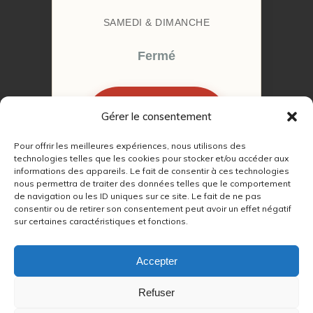
SAMEDI & DIMANCHE
Fermé
Gérer le consentement
RÉSERVER MON
RENDEZ-VOUS
Pour offrir les meilleures expériences, nous utilisons des
technologies telles que les cookies pour stocker et/ou accéder aux
informations des appareils. Le fait de consentir à ces technologies
nous permettra de traiter des données telles que le comportement
de navigation ou les ID uniques sur ce site. Le fait de ne pas
consentir ou de retirer son consentement peut avoir un effet négatif
sur certaines caractéristiques et fonctions.
© 2022 – 2026
Autour du Feu 77
|
Mentions légales
|
RGPD
Accepter
Partenaires SEO :
Refuser
max
|