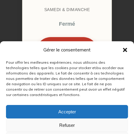
SAMEDI & DIMANCHE
Fermé
Gérer le consentement
RÉSERVER MON
RENDEZ-VOUS
Pour offrir les meilleures expériences, nous utilisons des
technologies telles que les cookies pour stocker et/ou accéder aux
informations des appareils. Le fait de consentir à ces technologies
nous permettra de traiter des données telles que le comportement
de navigation ou les ID uniques sur ce site. Le fait de ne pas
consentir ou de retirer son consentement peut avoir un effet négatif
sur certaines caractéristiques et fonctions.
© 2022 – 2026
Autour du Feu 77
|
Mentions légales
|
RGPD
Accepter
Partenaires SEO :
Refuser
max
|