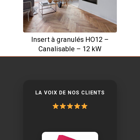
Ce
Insert à granulés HO12 –
produit
Canalisable – 12 kW
a
plusieurs
variations.
Les
options
peuvent
LA VOIX DE NOS CLIENTS
être
choisies
sur
la
page