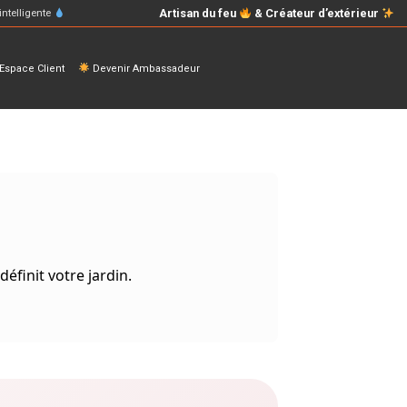
Artisan du feu
& Créateur d’extérieur
intelligente
space Client
Devenir Ambassadeur
éfinit votre jardin.