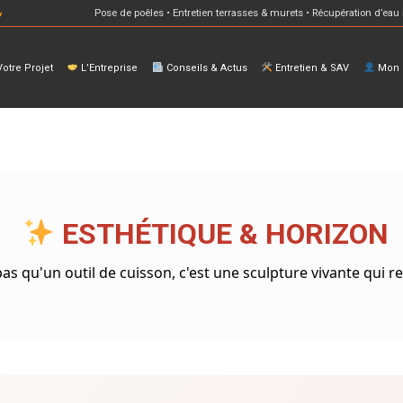
Pose de poêles • Entretien terrasses & murets • Récupération d’eau 
otre Projet
L’Entreprise
Conseils & Actus
Entretien & SAV
Mon E
ESTHÉTIQUE & HORIZON
as qu'un outil de cuisson, c'est une sculpture vivante qui red