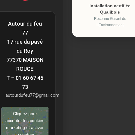
Installation certifiée
Qualibois
Reconnu Garant de
Autour du feu
l’Environnement
77
17 rue du pavé
du Roy
77370 MAISON
ROUGE
T – 01 60 67 45
73
autourdufeu77@gmail.com
Cliquez pour
accepter les cookies
marketing et activer
ce contenu