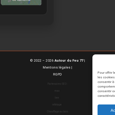
© 2022 – 2026
Autour du Feu 77
|
Mentions légales
|
Pour offrir
RGPD
les cookies
consentir à
Partenaires SEO :
comportemen
consentir o
max
|
caractéristi
lien
|
refetape
|
Ac
Chauffage au bois