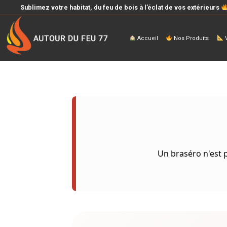
Sublimez votre habitat, du feu de bois à l’éclat de vos extérieurs
Accueil
Nos Produits
V
Un braséro n'est p