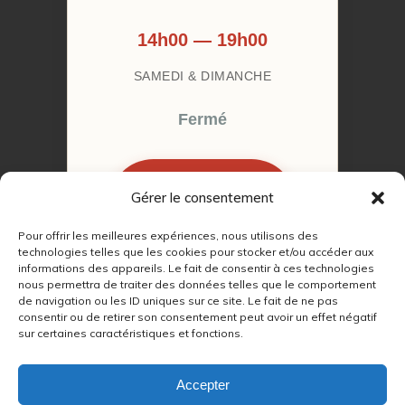
14h00 — 19h00
SAMEDI & DIMANCHE
Fermé
Gérer le consentement
RÉSERVER MON
RENDEZ-VOUS
Pour offrir les meilleures expériences, nous utilisons des
technologies telles que les cookies pour stocker et/ou accéder aux
informations des appareils. Le fait de consentir à ces technologies
nous permettra de traiter des données telles que le comportement
de navigation ou les ID uniques sur ce site. Le fait de ne pas
consentir ou de retirer son consentement peut avoir un effet négatif
sur certaines caractéristiques et fonctions.
© 2022 – 2026
Autour du Feu 77
|
Mentions légales
|
RGPD
Accepter