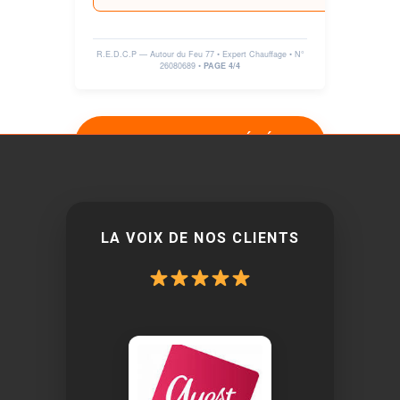
R.E.D.C.P — Autour du Feu 77 • Expert Chauffage • N°
26080689
•
PAGE 4/4
VERROUILLER & GÉNÉRER
LE PDF DÉFINITIF
LA VOIX DE NOS CLIENTS