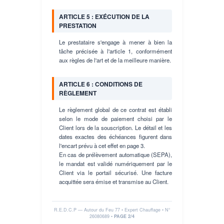
ARTICLE 5 : EXÉCUTION DE LA
PRESTATION
Le prestataire s'engage à mener à bien la
tâche précisée à l'article 1, conformément
aux règles de l'art et de la meilleure manière.
ARTICLE 6 : CONDITIONS DE
RÈGLEMENT
Le règlement global de ce contrat est établi
selon le mode de paiement choisi par le
Client lors de la souscription. Le détail et les
dates exactes des échéances figurent dans
l'encart prévu à cet effet en page 3.
En cas de prélèvement automatique (SEPA),
le mandat est validé numériquement par le
Client via le portail sécurisé. Une facture
acquittée sera émise et transmise au Client.
R.E.D.C.P — Autour du Feu 77 • Expert Chauffage • N°
26080689
•
PAGE 2/4