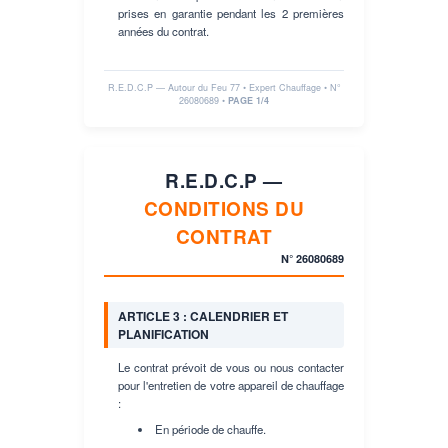
prises en garantie pendant les 2 premières
années du contrat.
R.E.D.C.P — Autour du Feu 77 • Expert Chauffage • N°
26080689
•
PAGE 1/4
R.E.D.C.P —
CONDITIONS DU
CONTRAT
N°
26080689
ARTICLE 3 : CALENDRIER ET
PLANIFICATION
Le contrat prévoit de vous ou nous contacter
pour l'entretien de votre appareil de chauffage
:
En période de chauffe.