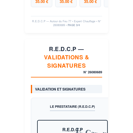
35.00 €
35.00 €
35.00 €
35.00 €
R.E.D.C.P — Autour du Feu 77 • Expert Chauffage • N°
26080689
•
PAGE 3/4
R.E.D.C.P —
VALIDATIONS &
SIGNATURES
N°
26080689
VALIDATION ET SIGNATURES
LE PRESTATAIRE (R.E.D.C.P)
R.E.D.C.P