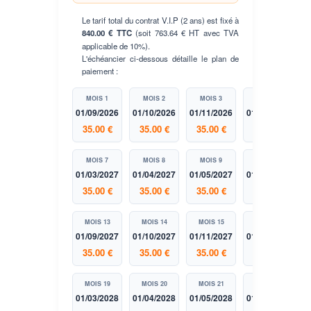
Le tarif total du contrat V.I.P (2 ans) est fixé à
840.00 € TTC
(soit 763.64 € HT avec TVA
applicable de 10%).
L'échéancier ci-dessous détaille le plan de
paiement :
MOIS 1
MOIS 2
MOIS 3
MOIS 4
01/09/2026
01/10/2026
01/11/2026
01/12/2026
0
35.00 €
35.00 €
35.00 €
35.00 €
MOIS 7
MOIS 8
MOIS 9
MOIS 10
01/03/2027
01/04/2027
01/05/2027
01/06/2027
0
35.00 €
35.00 €
35.00 €
35.00 €
MOIS 13
MOIS 14
MOIS 15
MOIS 16
01/09/2027
01/10/2027
01/11/2027
01/12/2027
0
35.00 €
35.00 €
35.00 €
35.00 €
MOIS 19
MOIS 20
MOIS 21
MOIS 22
01/03/2028
01/04/2028
01/05/2028
01/06/2028
0