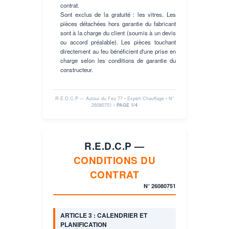
contrat.
Sont exclus de la gratuité : les vitres. Les
pièces détachées hors garantie du fabricant
sont à la charge du client (soumis à un devis
ou accord préalable). Les pièces touchant
directement au feu bénéficient d'une prise en
charge selon les conditions de garantie du
constructeur.
R.E.D.C.P — Autour du Feu 77 • Expert Chauffage • N°
26080751
•
PAGE 1/4
R.E.D.C.P —
CONDITIONS DU
CONTRAT
N°
26080751
ARTICLE 3 : CALENDRIER ET
PLANIFICATION