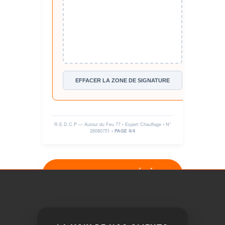
EFFACER LA ZONE DE SIGNATURE
R.E.D.C.P — Autour du Feu 77 • Expert Chauffage • N°
26080751
•
PAGE 4/4
VERROUILLER & GÉNÉRER
LE PDF DÉFINITIF