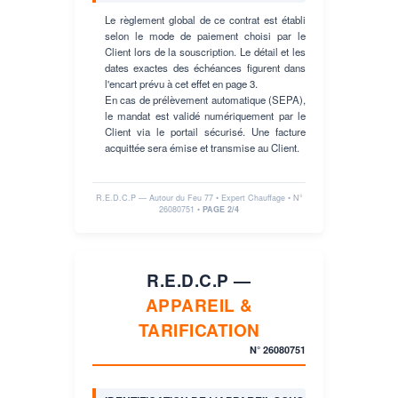
Le règlement global de ce contrat est établi
selon le mode de paiement choisi par le
Client lors de la souscription. Le détail et les
dates exactes des échéances figurent dans
l'encart prévu à cet effet en page 3.
En cas de prélèvement automatique (SEPA),
le mandat est validé numériquement par le
Client via le portail sécurisé. Une facture
acquittée sera émise et transmise au Client.
R.E.D.C.P — Autour du Feu 77 • Expert Chauffage • N°
26080751
•
PAGE 2/4
R.E.D.C.P —
APPAREIL &
TARIFICATION
N°
26080751