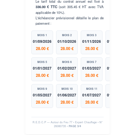
Le tarif total du contrat annuel est fixé à
336.00 € TTC
(soit 305.45 € HT avec TVA
applicable de 10%).
L'échéancier prévisionnel détaille le plan de
paiement :
MOIS 1
MOIS 2
MOIS 3
MOIS 4
01/09/2026
01/10/2026
01/11/2026
01/12/2026
28.00 €
28.00 €
28.00 €
28.00 €
MOIS 5
MOIS 6
MOIS 7
MOIS 8
01/01/2027
01/02/2027
01/03/2027
01/04/2027
28.00 €
28.00 €
28.00 €
28.00 €
MOIS 9
MOIS 10
MOIS 11
MOIS 12
01/05/2027
01/06/2027
01/07/2027
01/08/2027
28.00 €
28.00 €
28.00 €
28.00 €
R.E.D.C.P — Autour du Feu 77 • Expert Chauffage • N°
26080735
•
PAGE 3/4