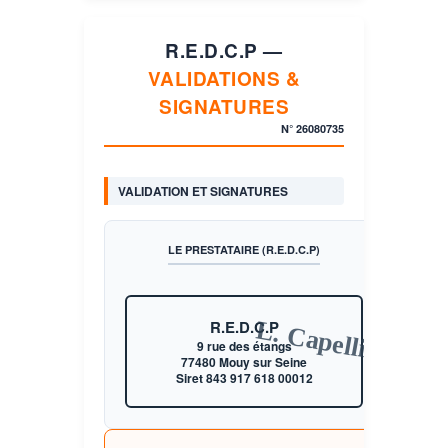
R.E.D.C.P —
VALIDATIONS &
SIGNATURES
N°
26080735
VALIDATION ET SIGNATURES
LE PRESTATAIRE (R.E.D.C.P)
L. Capelli
R.E.D.C.P
9 rue des étangs
77480 Mouy sur Seine
Siret 843 917 618 00012