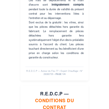
Les frais de déplacements et la main
d'œuvre sont
intégralement compris
pendant toute la durée de validité du présent
contrat pour les interventions liées à
l'entretien et au dépannage.
Sont exclus de la gratuité : les vitres, ainsi
que les pièces détachées hors garantie du
fabricant. Le remplacement de pièces
détachées hors garantie fera
systématiquement l'objet d'un devis préalable
soumis à l'accord du client. Les pièces
touchant directement au feu bénéficient d'une
prise en charge selon les conditions de
garantie du constructeur.
R.E.D.C.P — Autour du Feu 77 • Expert Chauffage • N°
26080735
•
PAGE 1/4
R.E.D.C.P —
CONDITIONS DU
CONTRAT