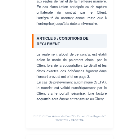
aux règles de l'art et de la meilleure manière.
En cas d'annulation anticipée ou de rupture
unilatérale du contrat par le Client,
l'intégralité du montant annuel reste due à
l'entreprise jusqu'à la date anniversaire.
ARTICLE 6 : CONDITIONS DE
RÈGLEMENT
Le règlement global de ce contrat est établi
selon le mode de paiement choisi par le
Client lors de la souscription. Le détail et les
dates exactes des échéances figurent dans
l'encart prévu à cet effet en page 3.
En cas de prélèvement automatique (SEPA),
le mandat est validé numériquement par le
Client via le portail sécurisé. Une facture
acquittée sera émise et transmise au Client.
R.E.D.C.P — Autour du Feu 77 • Expert Chauffage • N°
26080735
•
PAGE 2/4