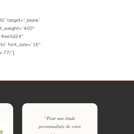
” target=”_blank”
nt_weight=”400″
r=”#ee5d24″
to” font_size=”16″
u-77/”]
“Pour une étude
personnalisée de votre