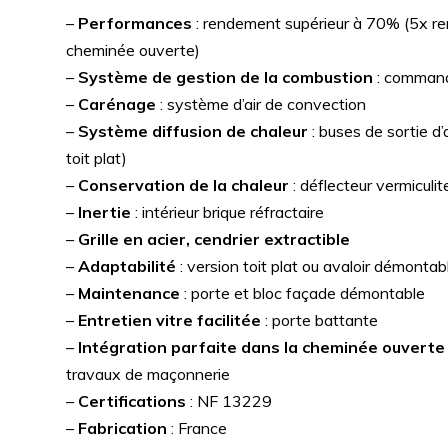
–
Performances
: rendement supérieur à 70% (5x r
cheminée ouverte)
–
Système de gestion de la combustion
: commande
–
Carénage
: système d’air de convection
–
Système diffusion de chaleur
: buses de sortie d’
toit plat)
–
Conservation de la chaleur
: déflecteur vermiculi
–
Inertie
: intérieur brique réfractaire
–
Grille en acier, cendrier extractible
–
Adaptabilité
: version toit plat ou avaloir démontab
–
Maintenance
: porte et bloc façade démontable
–
Entretien vitre facilitée
: porte battante
–
Intégration parfaite dans la cheminée ouverte
travaux de maçonnerie
–
Certifications
: NF 13229
–
Fabrication
: France