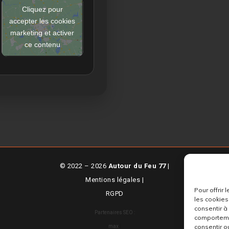
Cliquez pour
accepter les cookies
marketing et activer
ce contenu
© 2022 – 2026
Autour du Feu 77
|
Mentions légales
|
Pour offrir
RGPD
les cookies
consentir à
Partenaires SEO :
comportemen
consentir o
max
|