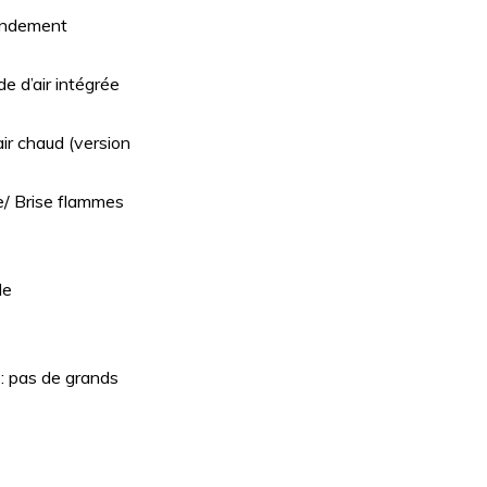
endement
 d’air intégrée
air chaud (version
te/ Brise flammes
le
: pas de grands