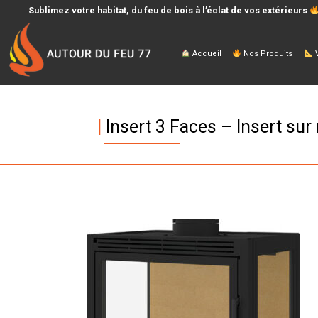
Sublimez votre habitat, du feu de bois à l’éclat de vos extérieurs
Accueil
Nos Produits
V
|
Insert 3 Faces – Insert su