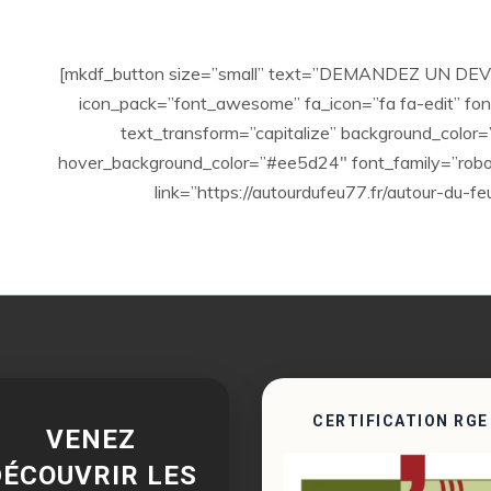
[mkdf_button size=”small” text=”DEMANDEZ UN DEVIS
icon_pack=”font_awesome” fa_icon=”fa fa-edit” fo
text_transform=”capitalize” background_colo
hover_background_color=”#ee5d24″ font_family=”robo
link=”https://autourdufeu77.fr/autour-du-fe
CERTIFICATION RGE
VENEZ
DÉCOUVRIR LES