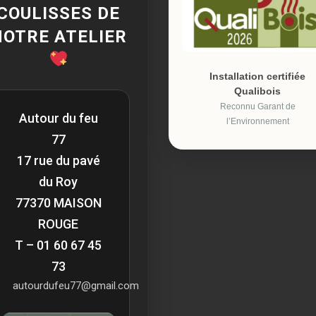
COULISSES DE
NOTRE ATELIER
Installation certifiée
Qualibois
Reconnu Garant de
Autour du feu
l’Environnement
77
17 rue du pavé
du Roy
77370 MAISON
ROUGE
T – 01 60 67 45
73
autourdufeu77@gmail.com