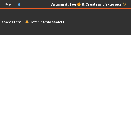
Artisan du feu
& Créateur d’extérieur
intelligente
space Client
Devenir Ambassadeur