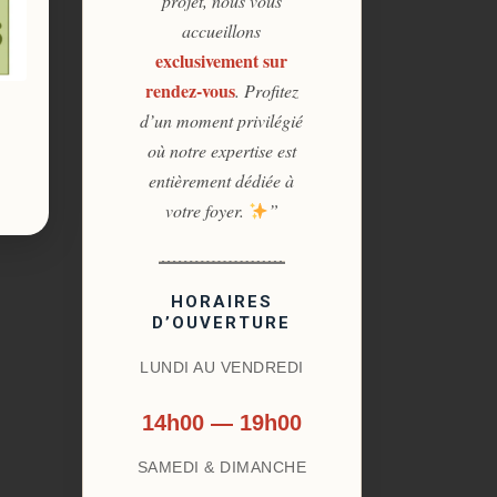
projet, nous vous
accueillons
exclusivement sur
rendez-vous
. Profitez
d’un moment privilégié
où notre expertise est
entièrement dédiée à
votre foyer.
”
HORAIRES
D’OUVERTURE
LUNDI AU VENDREDI
14h00 — 19h00
SAMEDI & DIMANCHE