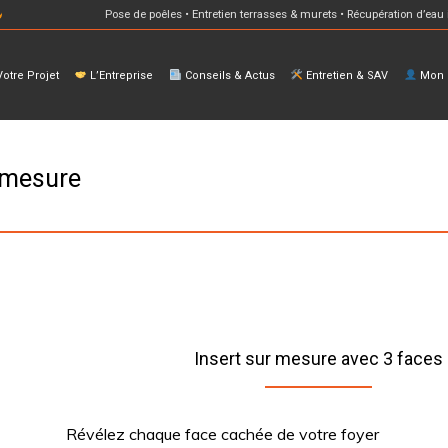
Pose de poêles • Entretien terrasses & murets • Récupération d’eau 
otre Projet
L’Entreprise
Conseils & Actus
Entretien & SAV
Mon E
r mesure
Insert sur mesure avec 3 faces
Révélez chaque face cachée de votre foyer