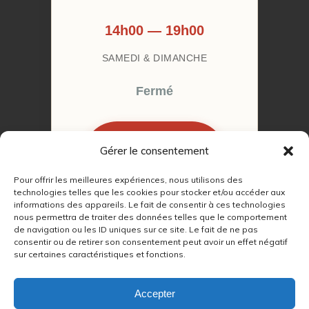
14h00 — 19h00
SAMEDI & DIMANCHE
Fermé
Gérer le consentement
RÉSERVER MON
RENDEZ-VOUS
Pour offrir les meilleures expériences, nous utilisons des
technologies telles que les cookies pour stocker et/ou accéder aux
informations des appareils. Le fait de consentir à ces technologies
nous permettra de traiter des données telles que le comportement
de navigation ou les ID uniques sur ce site. Le fait de ne pas
consentir ou de retirer son consentement peut avoir un effet négatif
sur certaines caractéristiques et fonctions.
© 2022 – 2026
Autour du Feu 77
|
Mentions légales
|
RGPD
Accepter