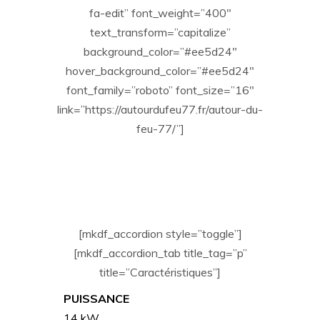
fa-edit” font_weight=”400″
text_transform=”capitalize”
background_color=”#ee5d24″
hover_background_color=”#ee5d24″
font_family=”roboto” font_size=”16″
link=”https://autourdufeu77.fr/autour-du-
feu-77/”]
[mkdf_accordion style=”toggle”]
[mkdf_accordion_tab title_tag=”p”
title=”Caractéristiques”]
PUISSANCE
14 kW