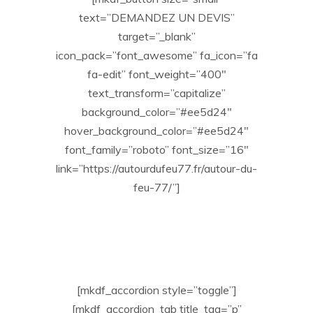
text=”DEMANDEZ UN DEVIS”
target=”_blank”
icon_pack=”font_awesome” fa_icon=”fa
fa-edit” font_weight=”400″
text_transform=”capitalize”
background_color=”#ee5d24″
hover_background_color=”#ee5d24″
font_family=”roboto” font_size=”16″
link=”https://autourdufeu77.fr/autour-du-
feu-77/”]
[mkdf_accordion style=”toggle”]
[mkdf_accordion_tab title_tag=”p”