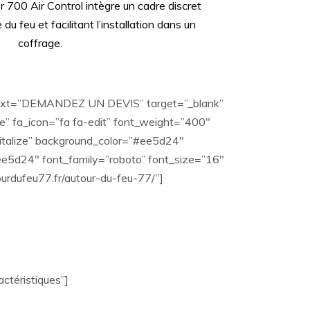
 700 Air Control intègre un cadre discret
du feu et facilitant l’installation dans un
coffrage.
 text=”DEMANDEZ UN DEVIS” target=”_blank”
 fa_icon=”fa fa-edit” font_weight=”400″
italize” background_color=”#ee5d24″
e5d24″ font_family=”roboto” font_size=”16″
tourdufeu77.fr/autour-du-feu-77/”]
ctéristiques”]