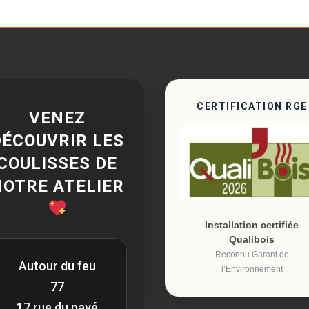
CERTIFICATION RGE
VENEZ
DÉCOUVRIR LES
COULISSES DE
NOTRE ATELIER
Installation certifiée
Qualibois
Reconnu Garant de
Autour du feu
l’Environnement
77
17 rue du pavé