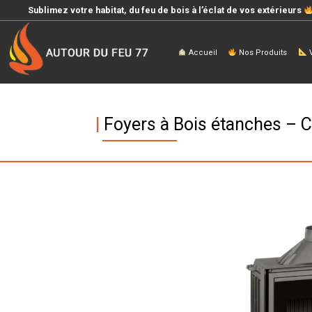
Sublimez votre habitat, du feu de bois à l’éclat de vos extérieurs
Accueil
Nos Produits
V
|
Foyers à Bois étanches –