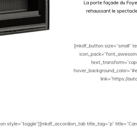
La porte façade du Foyer
rehaussant le spectacle 
[mkdf_button size=”small”
icon_pack=”font_awesome”
text_transform=”cap
hover_background_color=”#e
link=”https://au
on style=”toggle”][mkdf_accordion_tab title_tag=”p” title=”Cara