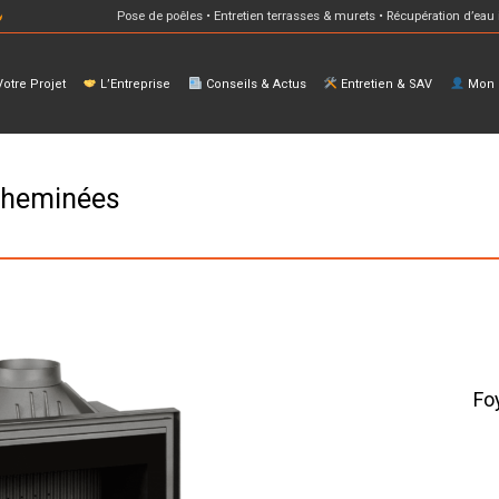
Pose de poêles • Entretien terrasses & murets • Récupération d’eau 
otre Projet
L’Entreprise
Conseils & Actus
Entretien & SAV
Mon E
 Cheminées
Fo