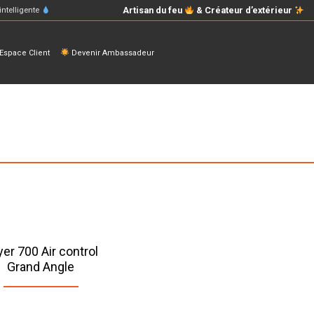
Artisan du feu
& Créateur d’extérieur
intelligente
space Client
Devenir Ambassadeur
yer 700 Air control
Grand Angle