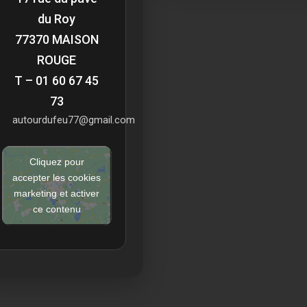
du Roy
77370 MAISON
ROUGE
T – 01 60 67 45
73
autourdufeu77@gmail.com
Cliquez pour
accepter les cookies
marketing et activer
ce contenu