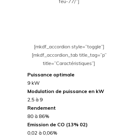
feu-77/”]
[mkdf_accordion style=”toggle”]
[mkdf_accordion_tab title_tag=”p”
title=”Caractéristiques”]
Puissance optimale
9 kW
Modulation de puissance en kW
2,5 à 9
Rendement
80 à 86%
Emission de CO (13% 02)
0,02 à 0,06%