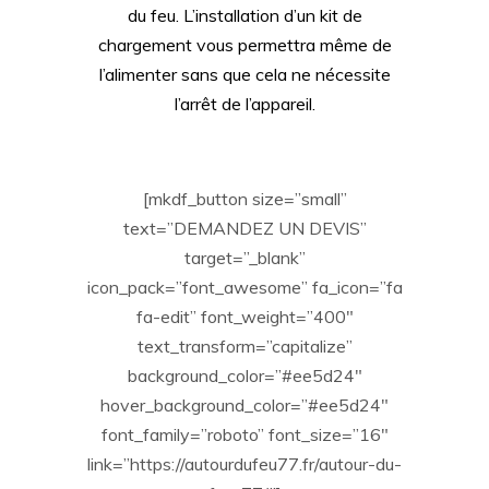
du feu. L’installation d’un kit de
chargement vous permettra même de
l’alimenter sans que cela ne nécessite
l’arrêt de l’appareil.
[mkdf_button size=”small”
text=”DEMANDEZ UN DEVIS”
target=”_blank”
icon_pack=”font_awesome” fa_icon=”fa
fa-edit” font_weight=”400″
text_transform=”capitalize”
background_color=”#ee5d24″
hover_background_color=”#ee5d24″
font_family=”roboto” font_size=”16″
link=”https://autourdufeu77.fr/autour-du-