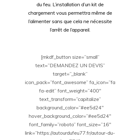
du feu. L’installation d’un kit de
chargement vous permettra même de
l’alimenter sans que cela ne nécessite
l’arrêt de l’appareil.
[mkdf_button size=”small”
text=”DEMANDEZ UN DEVIS”
target=”_blank”
icon_pack=”font_awesome” fa_icon=”fa
fa-edit” font_weight=”400″
text_transform=”capitalize”
background_color=”#ee5d24″
hover_background_color=”#ee5d24″
font_family=”roboto” font_size=”16″
link=”https://autourdufeu77.fr/autour-du-