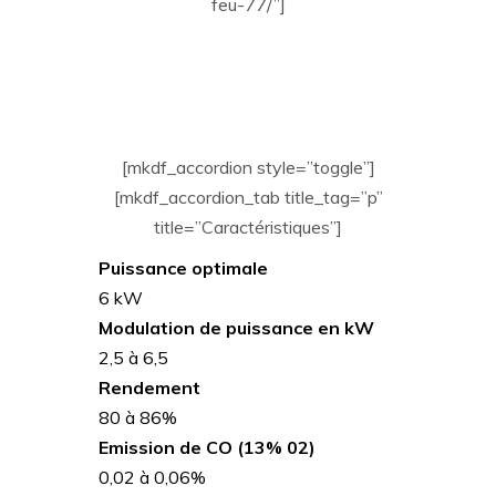
feu-77/”]
[mkdf_accordion style=”toggle”]
[mkdf_accordion_tab title_tag=”p”
title=”Caractéristiques”]
Puissance optimale
6 kW
Modulation de puissance en kW
2,5 à 6,5
Rendement
80 à 86%
Emission de CO (13% 02)
0,02 à 0,06%