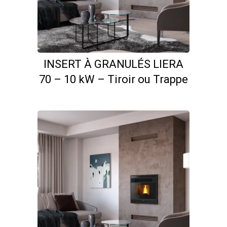
Ce
INSERT À GRANULÉS LIERA
produit
70 – 10 kW – Tiroir ou Trappe
a
plusieurs
variations.
Les
options
peuvent
être
choisies
sur
la
page