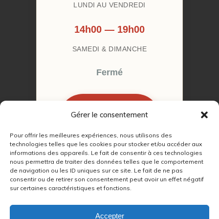
LUNDI AU VENDREDI
14h00 — 19h00
SAMEDI & DIMANCHE
Fermé
Gérer le consentement
RÉSERVER MON
RENDEZ-VOUS
Pour offrir les meilleures expériences, nous utilisons des
technologies telles que les cookies pour stocker et/ou accéder aux
informations des appareils. Le fait de consentir à ces technologies
nous permettra de traiter des données telles que le comportement
de navigation ou les ID uniques sur ce site. Le fait de ne pas
consentir ou de retirer son consentement peut avoir un effet négatif
sur certaines caractéristiques et fonctions.
© 2022 – 2026
Autour du Feu 77
|
Mentions légales
|
RGPD
Accepter