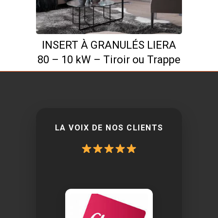
du
produit
Ce
INSERT À GRANULÉS LIERA
produit
80 – 10 kW – Tiroir ou Trappe
a
plusieurs
variations.
Les
options
peuvent
LA VOIX DE NOS CLIENTS
être
choisies
sur
la
page
du