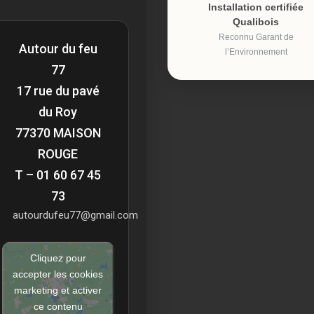
Installation certifiée
Qualibois
Reconnu Garant de
Autour du feu
l’Environnement
77
17 rue du pavé
du Roy
77370 MAISON
ROUGE
T – 01 60 67 45
73
autourdufeu77@gmail.com
Cliquez pour
accepter les cookies
marketing et activer
ce contenu