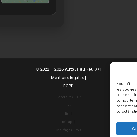
© 2022 – 2026
Autour du Feu 77
|
Mentions légales
|
Pour offrir
RGPD
les cookies
consentir à
Partenaires SEO :
comportemen
consentir o
max
|
caractéristi
lien
|
refetape
|
Ac
Chauffage au bois