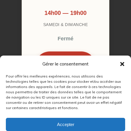
14h00 — 19h00
SAMEDI & DIMANCHE
Fermé
Gérer le consentement
RÉSERVER MON
RENDEZ-VOUS
Pour offrir les meilleures expériences, nous utilisons des
technologies telles que les cookies pour stocker et/ou accéder aux
informations des appareils. Le fait de consentir à ces technologies
nous permettra de traiter des données telles que le comportement
de navigation ou les ID uniques sur ce site. Le fait de ne pas
consentir ou de retirer son consentement peut avoir un effet négatif
sur certaines caractéristiques et fonctions.
© 2022 – 2026
Autour du Feu 77
|
Mentions légales
|
RGPD
Accepter