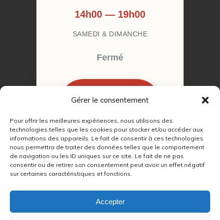
14h00 — 19h00
SAMEDI & DIMANCHE
Fermé
Gérer le consentement
RÉSERVER MON
RENDEZ-VOUS
Pour offrir les meilleures expériences, nous utilisons des
technologies telles que les cookies pour stocker et/ou accéder aux
informations des appareils. Le fait de consentir à ces technologies
nous permettra de traiter des données telles que le comportement
de navigation ou les ID uniques sur ce site. Le fait de ne pas
consentir ou de retirer son consentement peut avoir un effet négatif
sur certaines caractéristiques et fonctions.
© 2022 – 2026
Autour du Feu 77
|
Mentions légales
|
RGPD
Accepter
Partenaires SEO :